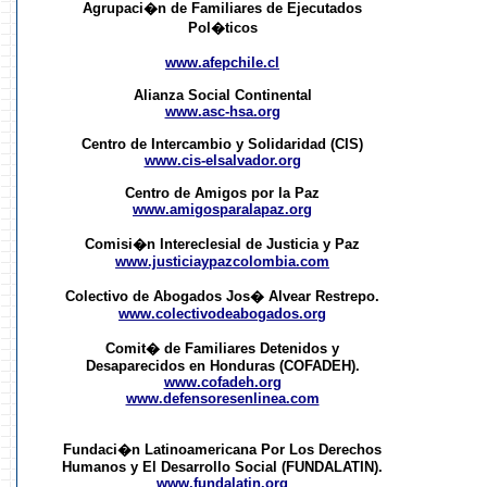
Agrupaci�n de Familiares de Ejecutados
Pol�ticos
www.afepchile.cl
Alianza Social Continental
www.asc-hsa.org
Centro de Intercambio y Solidaridad (CIS)
www.cis-elsalvador.org
Centro de Amigos por la Paz
www.amigosparalapaz.org
Comisi�n Intereclesial de Justicia y Paz
www.justiciaypazcolombia.com
Colectivo de Abogados Jos� Alvear Restrepo.
www.colectivodeabogados.org
Comit� de Familiares Detenidos y
Desaparecidos en Honduras (COFADEH).
www.cofadeh.org
www.defensoresenlinea.com
Fundaci�n Latinoamericana Por Los Derechos
Humanos y El Desarrollo Social (FUNDALATIN).
www.fundalatin.org