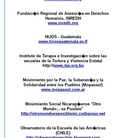
Fundaci�n Regional de Asesor�a en Derechos
Humanos, INREDH
www.inredh.org
HIJOS - Guatemala
www.hijosguatemala.es.tl
Instituto de Terapia e Investigaci�n sobre las
secuelas de la Tortura y Violencia Estatal
http://
www.itei.org.bo
Movimiento por la Paz, la Soberan�a y la
Solidaridad entre los Pueblos (Mopassol)
www.mopassol.com.ar
Movimiento Social Nicarag�ense "Otro
Mundo... es Posible"
http://otromundoesposiblenic.codigosur.net
Observatorio de la Escuela de las Am�ricas
(CHILE)
http://observadoreschile.blogspot.com